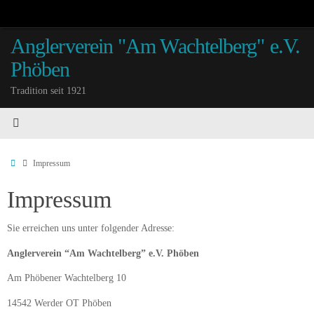
Zum
Inhalt
springen
Anglerverein "Am Wachtelberg" e.V.
Phöben
Tradition seit 1921
Start
Impressum
Impressum
Sie erreichen uns unter folgender Adresse:
Anglerverein “Am Wachtelberg” e.V. Phöben
Am Phöbener Wachtelberg 10
14542 Werder OT Phöben